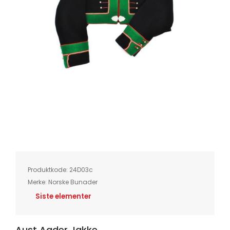
Skip
to
the
beginning
of
Produktkode:
24D03c
the
images
Merke:
Norske Bunader
gallery
Siste elementer
Aust Agder Jakke