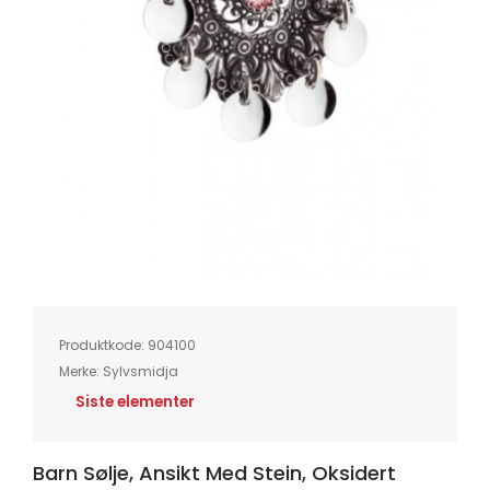
Skip
to
the
beginning
of
Produktkode:
904100
the
images
Merke:
Sylvsmidja
gallery
Siste elementer
Barn Sølje, Ansikt Med Stein, Oksidert