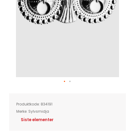
Skip
to
the
beginning
of
Produktkode:
834191
the
images
Merke:
Sylvsmidja
gallery
Siste elementer