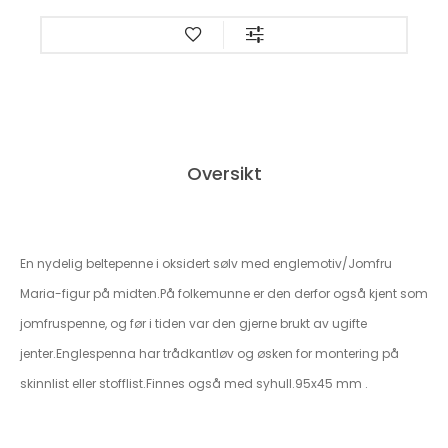
Oversikt
En nydelig beltepenne i oksidert sølv med englemotiv/Jomfru
Maria-figur på midten.På folkemunne er den derfor også kjent som
jomfruspenne, og før i tiden var den gjerne brukt av ugifte
jenter.Englespenna har trådkantløv og øsken for montering på
skinnlist eller stofflist.Finnes også med syhull.95x45 mm .