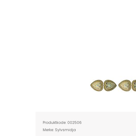
Skip
to
the
beginning
of
Produktkode:
002506
the
images
Merke:
Sylvsmidja
gallery