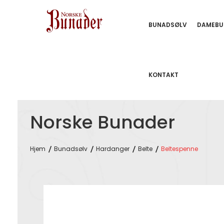
BUNADSØLV
DAMEBU
KONTAKT
Norske Bunader
Hjem
Bunadsølv
Hardanger
Belte
Beltespenne
Skip
to
the
end