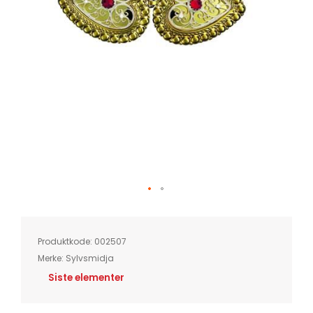
Skip
to
the
beginning
of
Produktkode:
002507
the
images
Merke:
Sylvsmidja
gallery
Siste elementer