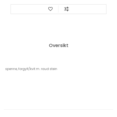
Oversikt
spenne, forgylt/kvit m. raud stein