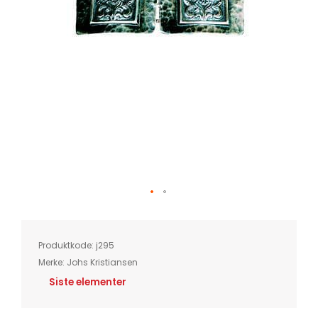
Skip
to
the
beginning
of
Produktkode:
j295
the
images
Merke:
Johs Kristiansen
gallery
Siste elementer