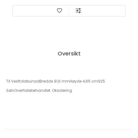
Oversikt
Til VestfoldbunadBredde 91,6 mmHøyde 4,65 cm925
SølvOverflatebehandlet: Oksidering