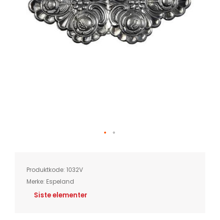
Skip
to
the
beginning
of
Produktkode:
1032V
the
images
Merke:
Espeland
gallery
Siste elementer