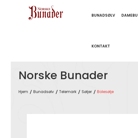
BUNADSØLV
DAMEBU
KONTAKT
Norske Bunader
Hjem
Bunadsølv
Telemark
Søljer
Bolesølje
Skip
to
the
end