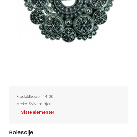
Skip
to
the
beginning
of
Produktkode:
144100
the
images
Merke:
Sylvsmidja
gallery
Siste elementer
Bolesølje