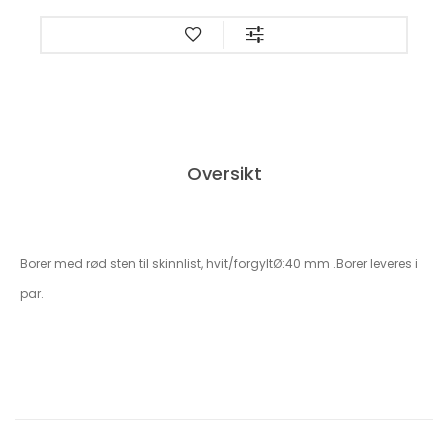
Oversikt
Borer med rød sten til skinnlist, hvit/forgyltØ:40 mm .Borer leveres i
par.