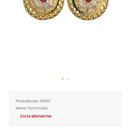
Skip
to
the
beginning
of
Produktkode:
45597
the
images
Merke:
Sylvsmidja
gallery
Siste elementer