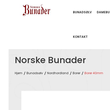
BUNADSØLV
DAMEBU
KONTAKT
Norske Bunader
Hjem
Bunadsølv
Nordhordland
Borer
Borer 40mm
Skip
to
the
end