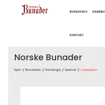
BUNADSØLV
DAMEBU
KONTAKT
Norske Bunader
Hjem
Bunadsølv
Hardanger
Spenner
Capespenn
Skip
to
the
end