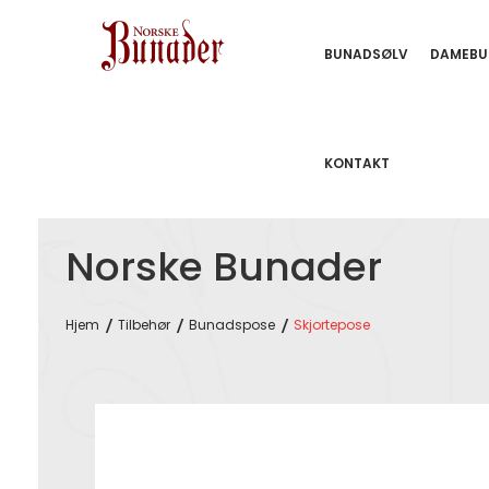
BUNADSØLV
DAMEBU
KONTAKT
Norske Bunader
Hjem
Tilbehør
Bunadspose
Skjortepose
Skip
to
the
end