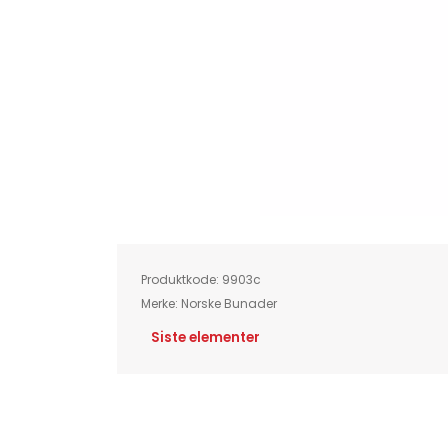
Skip
to
the
beginning
of
Produktkode:
9903c
the
images
Merke:
Norske Bunader
gallery
Siste elementer