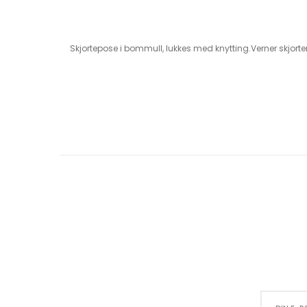
Skjortepose i bommull, lukkes med knytting.Verner skjorten 
Sign Up for