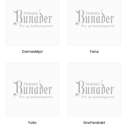
Damaskkjol
Fana
Follo
Grafferdrakt