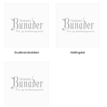
Gudbrandsdalen
Hallingdal