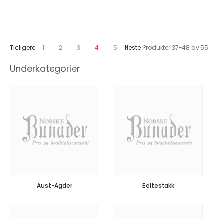
Page
Page
Page
Page
You're currently reading page
Page
Page
Tidligere
1
2
3
4
5
Neste
Produkter
37
-
48
av
55
Underkategorier
Aust-Agder
Beltestakk