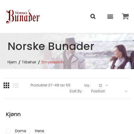
Norske Bunader
Hjem
Tilbehør
Smykkeskrin
Produkter
37
-
48
av
55
Vis :
Sort By :
Kjønn
Dame
Herre