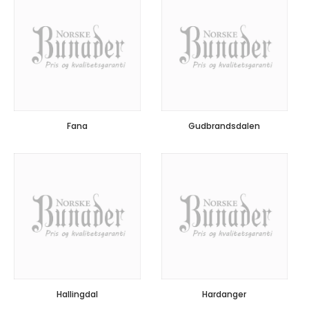
Fana
Gudbrandsdalen
Hallingdal
Hardanger