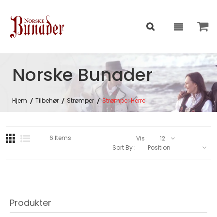
Norske Bunader
Hjem
Tilbehør
Strømper
Strømper Herre
6
Items
Vis :
Sort By :
Produkter