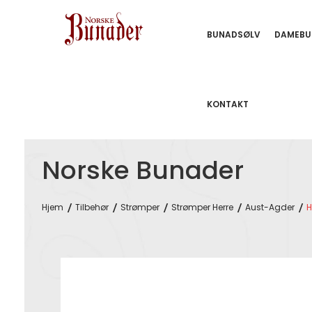
BUNADSØLV
DAMEBU
KONTAKT
Norske Bunader
Hjem
Tilbehør
Strømper
Strømper Herre
Aust-Agder
H
Skip
to
the
end