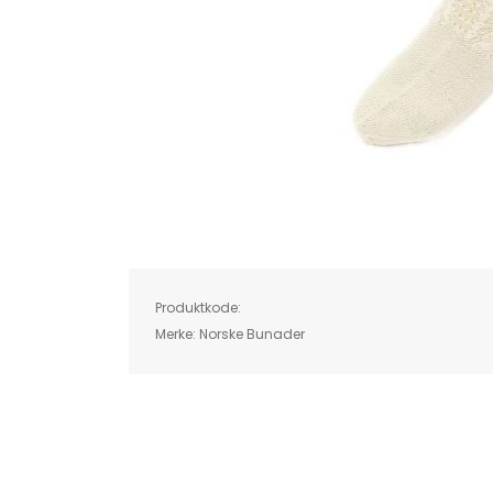
Skip
to
the
beginning
of
Produktkode:
the
images
Merke:
Norske Bunader
gallery