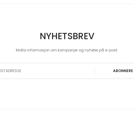
NYHETSBREV
Motta informasjon om kampanjer og nyheter på e-post.
 Our Newsletter:
ABONNERE
© 2025 Norske Bunader Oslo™. Alle rettigheter reservert.