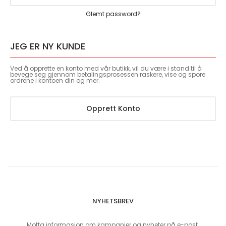
Glemt password?
JEG ER NY KUNDE
Ved å opprette en konto med vår butikk, vil du være i stand til å
bevege seg gjennom betalingsprosessen raskere, vise og spore
ordrene i kontoen din og mer.
Opprett Konto
NYHETSBREV
Motta informasjon om kampanjer og nyheter på e-post.