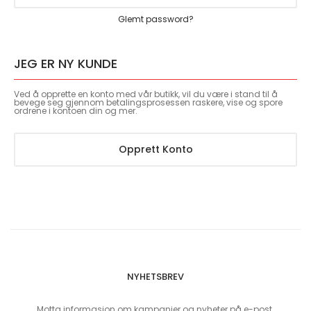
Glemt password?
JEG ER NY KUNDE
Ved å opprette en konto med vår butikk, vil du være i stand til å
bevege seg gjennom betalingsprosessen raskere, vise og spore
ordrene i kontoen din og mer.
Opprett Konto
NYHETSBREV
Motta informasjon om kampanjer og nyheter på e-post.