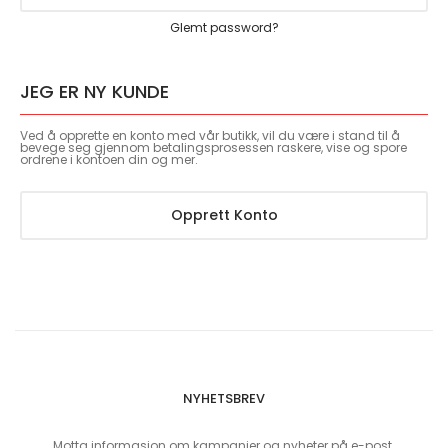
Glemt password?
JEG ER NY KUNDE
Ved å opprette en konto med vår butikk, vil du være i stand til å
bevege seg gjennom betalingsprosessen raskere, vise og spore
ordrene i kontoen din og mer.
Opprett Konto
NYHETSBREV
Motta informasjon om kampanjer og nyheter på e-post.