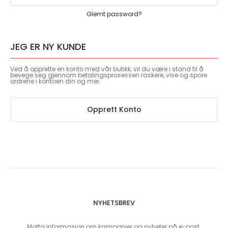
Glemt password?
JEG ER NY KUNDE
Ved å opprette en konto med vår butikk, vil du være i stand til å
bevege seg gjennom betalingsprosessen raskere, vise og spore
ordrene i kontoen din og mer.
Opprett Konto
NYHETSBREV
Motta informasjon om kampanjer og nyheter på e-post.