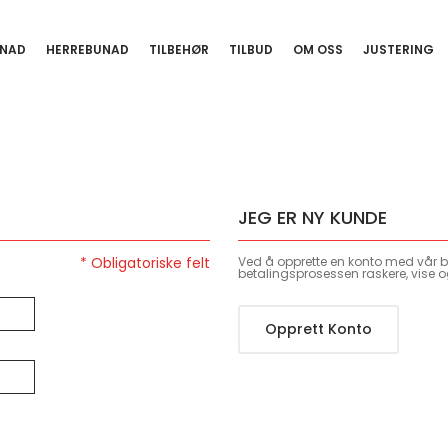
NAD
HERREBUNAD
TILBEHØR
TILBUD
OM OSS
JUSTERING
JEG ER NY KUNDE
Ved å opprette en konto med vår bu
betalingsprosessen raskere, vise o
Opprett Konto