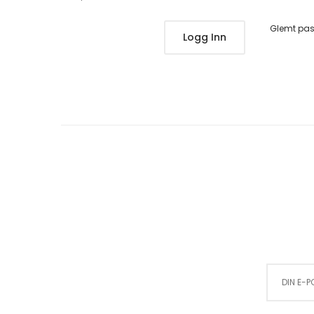
Glemt pa
Logg Inn
Sign Up for