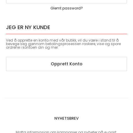
Glemt password?
JEG ER NY KUNDE
Ved å opprette en konto med vår butikk, vil du være i stand til å
bevege seg gjennom betalingsprosessen raskere, vise og spore
ordrene i kontoen din og mer.
Opprett Konto
NYHETSBREV
Motta informasjon om kampanjer og nyheter på e-post.