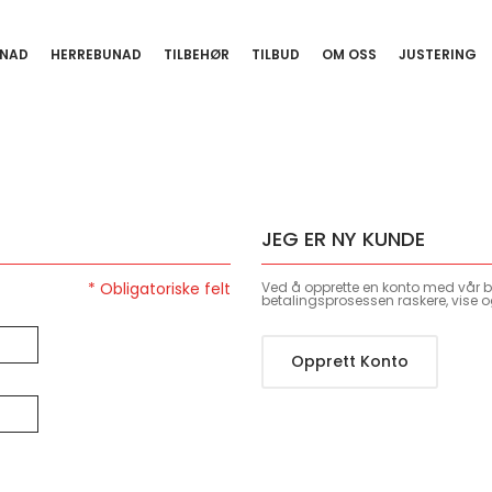
NAD
HERREBUNAD
TILBEHØR
TILBUD
OM OSS
JUSTERING
JEG ER NY KUNDE
Ved å opprette en konto med vår bu
betalingsprosessen raskere, vise o
Opprett Konto