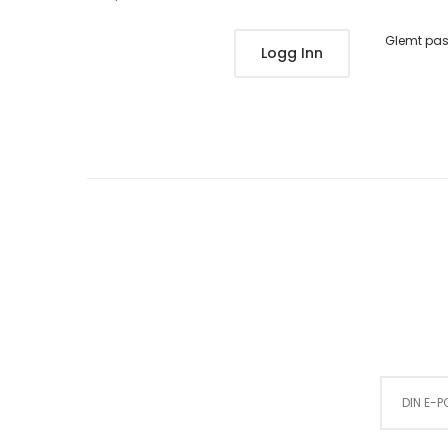
Glemt pa
Logg Inn
Sign Up for