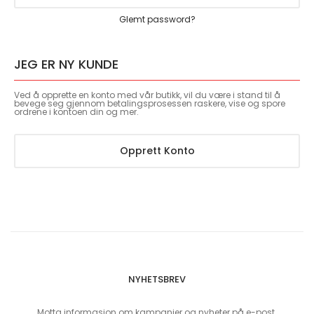
Glemt password?
JEG ER NY KUNDE
Ved å opprette en konto med vår butikk, vil du være i stand til å
bevege seg gjennom betalingsprosessen raskere, vise og spore
ordrene i kontoen din og mer.
Opprett Konto
NYHETSBREV
Motta informasjon om kampanjer og nyheter på e-post.