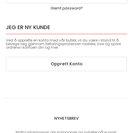
Glemt password?
JEG ER NY KUNDE
Ved å opprette en konto med vår butikk, vil du være i stand til å
bevege seg gjennom betalingsprosessen raskere, vise og spore
ordrene i kontoen din og mer.
Opprett Konto
NYHETSBREV
Motta informasjon om kampanjer og nyheter på e-post.