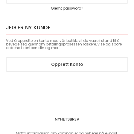
Glemt password?
JEG ER NY KUNDE
Ved å opprette en konto med vår butikk, vil du være i stand til å
bevege seg gjennom betalingsprosessen raskere, vise og spore
ordrene i kontoen din og mer.
Opprett Konto
NYHETSBREV
Motta informasjon om kampanjer og nyheter på e-post.