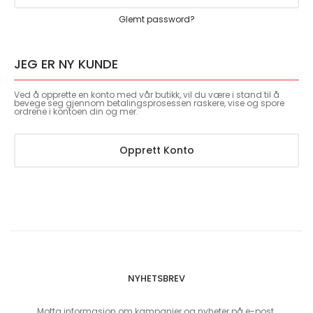
Glemt password?
JEG ER NY KUNDE
Ved å opprette en konto med vår butikk, vil du være i stand til å
bevege seg gjennom betalingsprosessen raskere, vise og spore
ordrene i kontoen din og mer.
Opprett Konto
NYHETSBREV
Motta informasjon om kampanjer og nyheter på e-post.