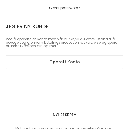
Glemt password?
JEG ER NY KUNDE
Ved å opprette en konto med vår butikk, vil du være i stand til å
bevege seg gjennom betalingsprosessen raskere, vise og spore
ordrene i kontoen din og mer.
Opprett Konto
NYHETSBREV
Motta informasjon om kampanjer og nyheter på e-post.