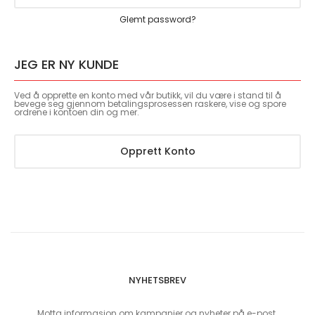
Glemt password?
JEG ER NY KUNDE
Ved å opprette en konto med vår butikk, vil du være i stand til å
bevege seg gjennom betalingsprosessen raskere, vise og spore
ordrene i kontoen din og mer.
Opprett Konto
NYHETSBREV
Motta informasjon om kampanjer og nyheter på e-post.