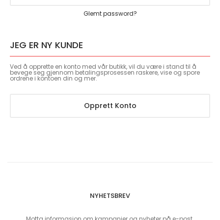
Glemt password?
JEG ER NY KUNDE
Ved å opprette en konto med vår butikk, vil du være i stand til å
bevege seg gjennom betalingsprosessen raskere, vise og spore
ordrene i kontoen din og mer.
Opprett Konto
NYHETSBREV
Motta informasjon om kampanjer og nyheter på e-post.