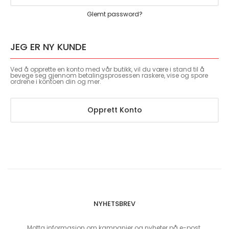
Glemt password?
JEG ER NY KUNDE
Ved å opprette en konto med vår butikk, vil du være i stand til å
bevege seg gjennom betalingsprosessen raskere, vise og spore
ordrene i kontoen din og mer.
Opprett Konto
NYHETSBREV
Motta informasjon om kampanjer og nyheter på e-post.