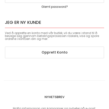
Glemt password?
JEG ER NY KUNDE
Ved å opprette en konto med vår butikk, vil du være i stand til å
bevege seg gjennom betalingsprosessen raskere, vise og spore
ordrene i kontoen din og mer.
Opprett Konto
NYHETSBREV
Motta informasjon om kampanjer og nyheter på e-post.