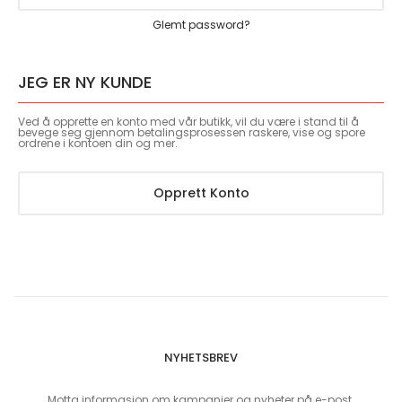
Glemt password?
JEG ER NY KUNDE
Ved å opprette en konto med vår butikk, vil du være i stand til å
bevege seg gjennom betalingsprosessen raskere, vise og spore
ordrene i kontoen din og mer.
Opprett Konto
NYHETSBREV
Motta informasjon om kampanjer og nyheter på e-post.