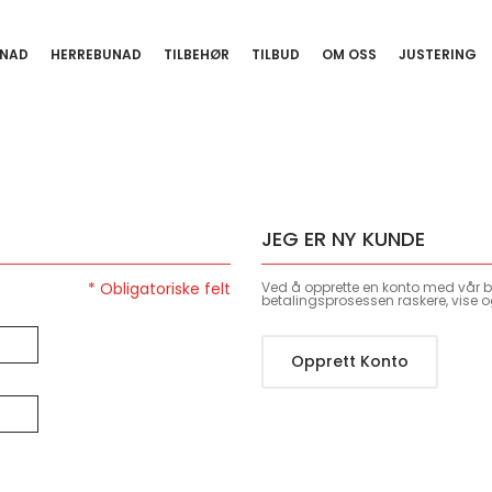
NAD
HERREBUNAD
TILBEHØR
TILBUD
OM OSS
JUSTERING
JEG ER NY KUNDE
Ved å opprette en konto med vår bu
betalingsprosessen raskere, vise o
Opprett Konto