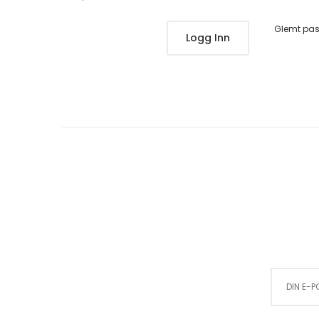
Glemt pa
Logg Inn
Sign Up for