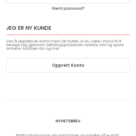
Glemt password?
JEG ER NY KUNDE
Ved å opprette en konto med vår butikk, vil du være i stand til å
bevege seg gjennom betalingsprosessen raskere, vise og spore
ordrene i kontoen din og mer.
Opprett Konto
NYHETSBREV
Motta informasjon om kampanjer og nyheter på e-post.