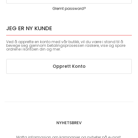
Glemt password?
JEG ER NY KUNDE
Ved å opprette en konto med vår butikk, vil du være i stand til å
bevege seg gjennom betalingsprosessen raskere, vise og spore
ordrene i kontoen din og mer.
Opprett Konto
NYHETSBREV
Motta informasjon om kampanjer og nyheter på e-post.