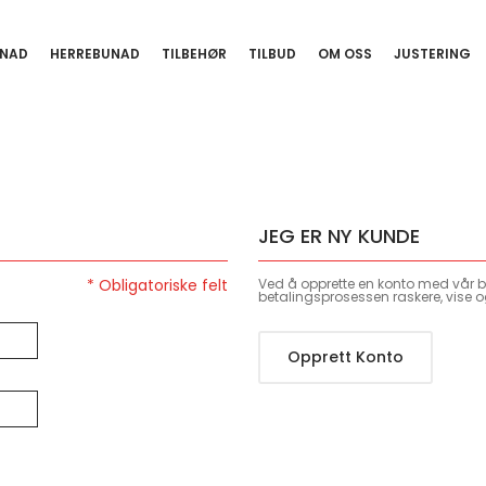
NAD
HERREBUNAD
TILBEHØR
TILBUD
OM OSS
JUSTERING
JEG ER NY KUNDE
Ved å opprette en konto med vår bu
betalingsprosessen raskere, vise o
Opprett Konto