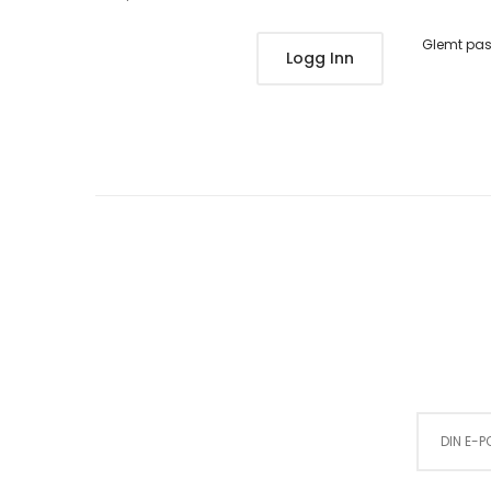
Glemt pa
Logg Inn
Sign Up for