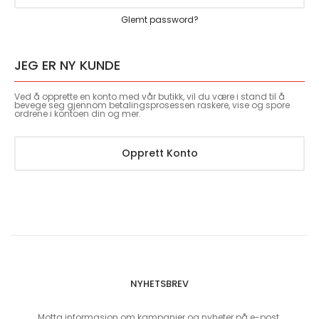
Glemt password?
JEG ER NY KUNDE
Ved å opprette en konto med vår butikk, vil du være i stand til å
bevege seg gjennom betalingsprosessen raskere, vise og spore
ordrene i kontoen din og mer.
Opprett Konto
NYHETSBREV
Motta informasjon om kampanjer og nyheter på e-post.