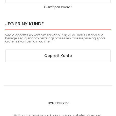
Glemt password?
JEG ER NY KUNDE
Ved å opprette en konto med vår butikk, vil du være i stand til å
bevege seg gjennom betalingsprosessen raskere, vise og spore
ordrene i kontoen din og mer.
Opprett Konto
NYHETSBREV
Motta informasjon om kampanjer og nyheter på e-post.