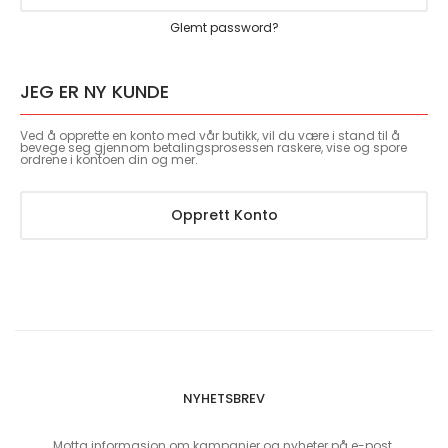
Glemt password?
JEG ER NY KUNDE
Ved å opprette en konto med vår butikk, vil du være i stand til å
bevege seg gjennom betalingsprosessen raskere, vise og spore
ordrene i kontoen din og mer.
Opprett Konto
NYHETSBREV
Motta informasjon om kampanjer og nyheter på e-post.