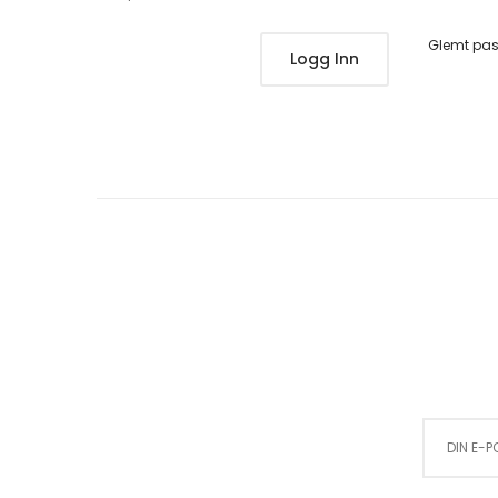
Glemt pa
Logg Inn
Sign Up for