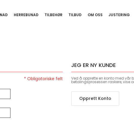
NAD
HERREBUNAD
TILBEHØR
TILBUD
OM OSS
JUSTERING
JEG ER NY KUNDE
Ved å opprette en konto med vår bu
betalingsprosessen raskere, vise o
Opprett Konto