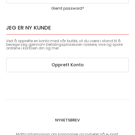
Glemt password?
JEG ER NY KUNDE
Ved å opprette en konto med vår butikk, vil du være i stand til å
bevege seg gjennom betalingsprosessen raskere, vise og spore
ordrene i kontoen din og mer.
Opprett Konto
NYHETSBREV
Motta informasjon om kampanjer og nyheter på e-post.