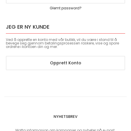
Glemt password?
JEG ER NY KUNDE
Ved å opprette en konto med vår butikk, vil du være i stand til å
bevege seg gjennom betalingsprosessen raskere, vise og spore
ordrene i kontoen din og mer.
Opprett Konto
NYHETSBREV
Motta informasjon om kampanjer og nyheter på e-post.