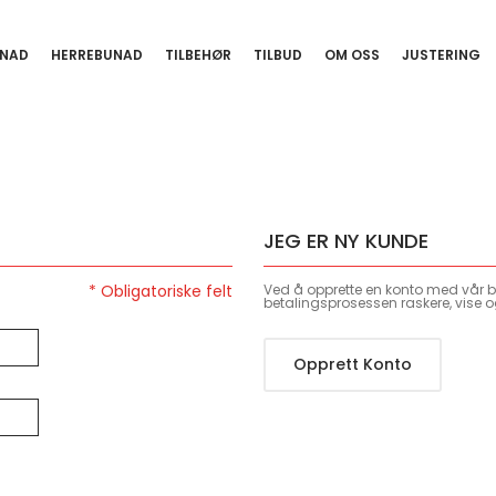
NAD
HERREBUNAD
TILBEHØR
TILBUD
OM OSS
JUSTERING
JEG ER NY KUNDE
Ved å opprette en konto med vår bu
betalingsprosessen raskere, vise o
Opprett Konto