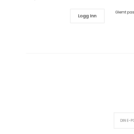
Glemt pa
Logg Inn
Sign Up for