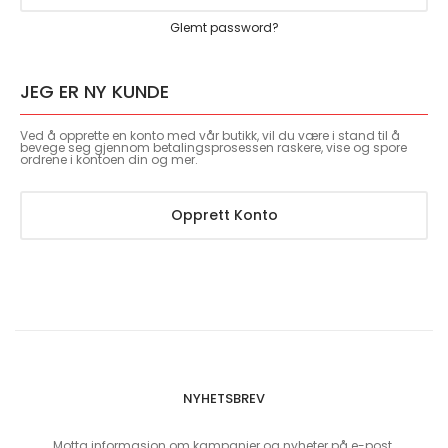
Glemt password?
JEG ER NY KUNDE
Ved å opprette en konto med vår butikk, vil du være i stand til å
bevege seg gjennom betalingsprosessen raskere, vise og spore
ordrene i kontoen din og mer.
Opprett Konto
NYHETSBREV
Motta informasjon om kampanjer og nyheter på e-post.