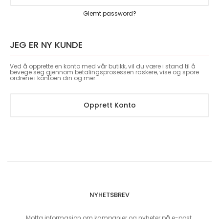
Glemt password?
JEG ER NY KUNDE
Ved å opprette en konto med vår butikk, vil du være i stand til å
bevege seg gjennom betalingsprosessen raskere, vise og spore
ordrene i kontoen din og mer.
Opprett Konto
NYHETSBREV
Motta informasjon om kampanjer og nyheter på e-post.