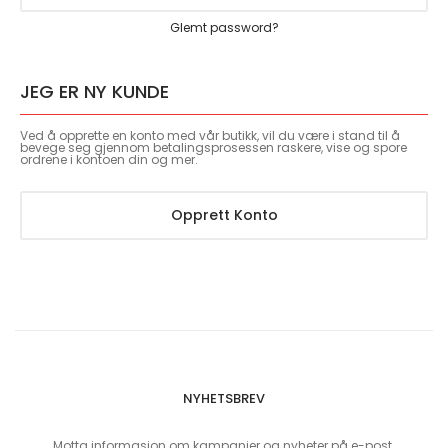
Glemt password?
JEG ER NY KUNDE
Ved å opprette en konto med vår butikk, vil du være i stand til å
bevege seg gjennom betalingsprosessen raskere, vise og spore
ordrene i kontoen din og mer.
Opprett Konto
NYHETSBREV
Motta informasjon om kampanjer og nyheter på e-post.