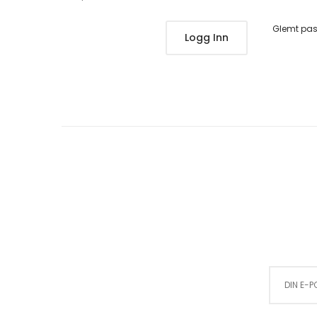
Glemt pa
Logg Inn
Sign Up for