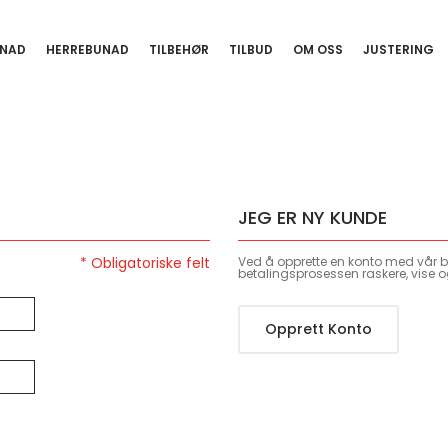
NAD
HERREBUNAD
TILBEHØR
TILBUD
OM OSS
JUSTERING
JEG ER NY KUNDE
Ved å opprette en konto med vår bu
betalingsprosessen raskere, vise o
Opprett Konto