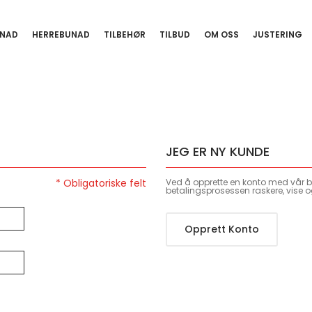
NAD
HERREBUNAD
TILBEHØR
TILBUD
OM OSS
JUSTERING
JEG ER NY KUNDE
Ved å opprette en konto med vår bu
betalingsprosessen raskere, vise o
Opprett Konto