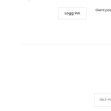
Glemt pa
Logg Inn
Sign Up for