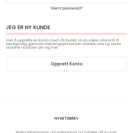
Glemt password?
JEG ER NY KUNDE
Ved å opprette en konto med vår butikk, vil du være i stand til å
bevege seg gjennom betalingsprosessen raskere, vise og spore
ordrene i kontoen din og mer.
Opprett Konto
NYHETSBREV
Motta informasjon om kampanjer og nyheter på e-post.